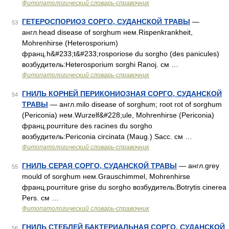
Фитопатологический словарь-справочник
ГЕТЕРОСПОРИОЗ СОРГО, СУДАНСКОЙ ТРАВЫ
—
53
англ.head disease of sorghum нем.Rispenkrankheit,
Mohrenhirse (Heterosporium)
франц.h&#233;t&#233;rosporiose du sorgho (des panicules)
возбудитель:Heterosporium sorghi Ranoj. см …
Фитопатологический словарь-справочник
ГНИЛЬ КОРНЕЙ ПЕРИКОНИОЗНАЯ СОРГО, СУДАНСКОЙ
54
ТРАВЫ
— англ.milo disease of sorghum; root rot of sorghum
(Periconia) нем.Wurzelf&#228;ule, Mohrenhirse (Periconia)
франц.pourriture des racines du sorgho
возбудитель:Periconia circinata (Maug.) Sacc. см …
Фитопатологический словарь-справочник
ГНИЛЬ СЕРАЯ СОРГО, СУДАНСКОЙ ТРАВЫ
— англ.grey
55
mould of sorghum нем.Grauschimmel, Mohrenhirse
франц.pourriture grise du sorgho возбудитель:Botrytis cinerea
Pers. см …
Фитопатологический словарь-справочник
ГНИЛЬ СТЕБЛЕЙ БАКТЕРИАЛЬНАЯ СОРГО, СУДАНСКОЙ
56