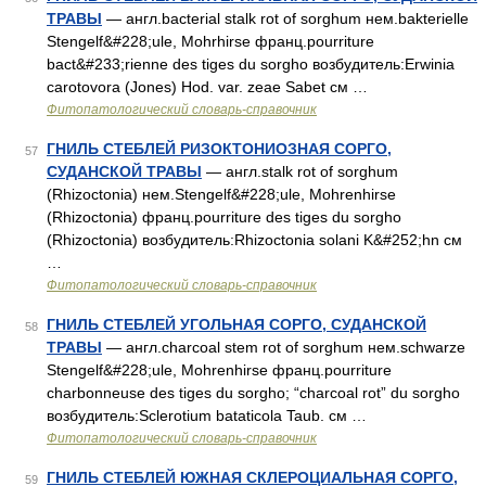
ТРАВЫ
— англ.bacterial stalk rot of sorghum нем.bakterielle
Stengelf&#228;ule, Mohrhirse франц.pourriture
bact&#233;rienne des tiges du sorgho возбудитель:Erwinia
carotovora (Jones) Hod. var. zeae Sabet см …
Фитопатологический словарь-справочник
ГНИЛЬ СТЕБЛЕЙ РИЗОКТОНИОЗНАЯ СОРГО,
57
СУДАНСКОЙ ТРАВЫ
— англ.stalk rot of sorghum
(Rhizoctonia) нем.Stengelf&#228;ule, Mohrenhirse
(Rhizoctonia) франц.pourriture des tiges du sorgho
(Rhizoctonia) возбудитель:Rhizoctonia solani K&#252;hn см
…
Фитопатологический словарь-справочник
ГНИЛЬ СТЕБЛЕЙ УГОЛЬНАЯ СОРГО, СУДАНСКОЙ
58
ТРАВЫ
— англ.charcoal stem rot of sorghum нем.schwarze
Stengelf&#228;ule, Mohrenhirse франц.pourriture
charbonneuse des tiges du sorgho; “charcoal rot” du sorgho
возбудитель:Sclerotium bataticola Taub. см …
Фитопатологический словарь-справочник
ГНИЛЬ СТЕБЛЕЙ ЮЖНАЯ СКЛЕРОЦИАЛЬНАЯ СОРГО,
59