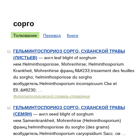
сорго
Толкование
Перевод
Книги
ГЕЛЬМИНТОСПОРИОЗ СОРГО, СУДАНСКОЙ ТРАВЫ
51
(ЛИСТЬЕВ)
— англ.leaf blight of sorghum
нем.Helminthosporiose, Mohrenhirse; Helminthosporium
Krankheit, Mohrenhirse франц.fl&#233;trissement des feuilles
du sorgho; helminthosporiose du sorgho
возбудитель:Helminthosporium inconspicuum Cke et
Ell.;&#8230; …
Фитопатологический словарь-справочник
ГЕЛЬМИНТОСПОРИОЗ СОРГО, СУДАНСКОЙ ТРАВЫ
52
(СЕМЯН)
— англ.seed blight of sorghum
нем.Samenkrankheit, Mohrenhirse (Helminthosporium)
франц.helminthosporiose du sorgho (des grains)
возбудитель:Helminthosporium caryopsidium Sacc. см …