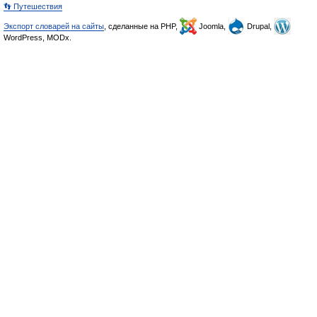
👣 Путешествия
Экспорт словарей на сайты
, сделанные на PHP,
Joomla,
Drupal,
WordPress, MODx.