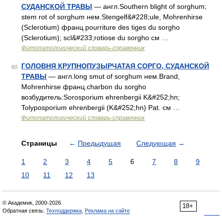
СУДАНСКОЙ ТРАВЫ
— англ.Southern blight of sorghum;
stem rot of sorghum нем.Stengelf&#228;ule, Mohrenhirse
(Sclerotium) франц.pourriture des tiges du sorgho
(Sclerotium); scl&#233;rotiose du sorgho см …
Фитопатологический словарь-справочник
ГОЛОВНЯ КРУПНОПУЗЫРЧАТАЯ СОРГО, СУДАНСКОЙ
60
ТРАВЫ
— англ.long smut of sorghum нем.Brand,
Mohrenhirse франц.charbon du sorgho
возбудитель:Sorosporium ehrenbergii K&#252;hn;
Tolyposporium ehrenbergii (K&#252;hn) Pat. см …
Фитопатологический словарь-справочник
Страницы
←
Предыдущая
Следующая
→
1
2
3
4
5
6
7
8
9
10
11
12
13
© Академик, 2000-2026
18+
Обратная связь:
Техподдержка
,
Реклама на сайте